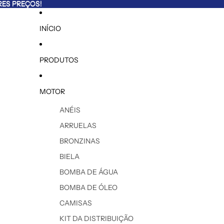
ES PREÇOS!
ES PREÇOS!
INÍCIO
PRODUTOS
MOTOR
ANÉIS
ARRUELAS
BRONZINAS
BIELA
BOMBA DE ÁGUA
BOMBA DE ÓLEO
CAMISAS
KIT DA DISTRIBUIÇÃO