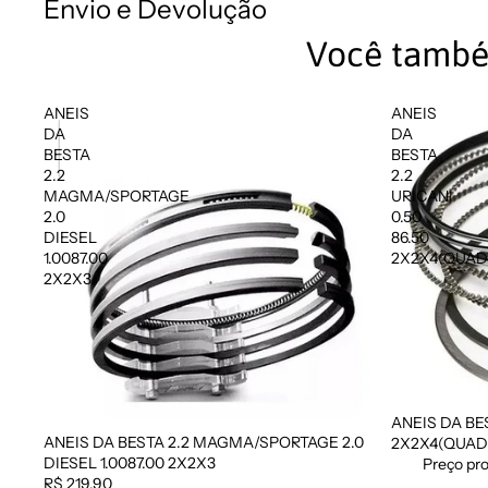
Envio e Devolução
Você també
ANEIS
ANEIS
DA
DA
BESTA
BESTA
2.2
2.2
MAGMA/SPORTAGE
URICANI
2.0
0.50
DIESEL
86.50
1.0087.00
2X2X4(QUA
2X2X3
ANEIS DA BES
Promoção
ANEIS DA BESTA 2.2 MAGMA/SPORTAGE 2.0
2X2X4(QUA
DIESEL 1.0087.00 2X2X3
Preço pr
R$ 219,90