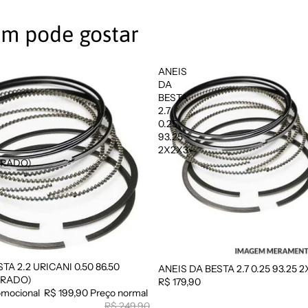
m pode gostar
ANEIS
DA
BESTA
2.7
0.25
93.25
2X2X3
DRADO)
TA 2.2 URICANI 0.50 86.50
ANEIS DA BESTA 2.7 0.25 93.25 
DRADO)
R$ 179,90
omocional
R$ 199,90
Preço normal
R$ 249,90