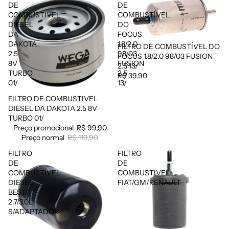
DE
DE
COMBUSTIVEL
COMBUSTÍVEL
DIESEL
DO
DA
FOCUS
DAKOTA
1.8/2.0
FILTRO DE COMBUSTÍVEL DO
2.5
98/03
FOCUS 1.8/2.0 98/03 FUSION
8V
FUSION
2.5 13/
TURBO
2.5
R$ 39,90
01/
13/
FILTRO DE COMBUSTIVEL
Promoção
DIESEL DA DAKOTA 2.5 8V
TURBO 01/
Preço promocional
R$ 99,90
Preço normal
R$ 119,90
FILTRO
FILTRO
DE
DE
COMBUSTIVEL
COMBUSTIVEL
DIESEL
FIAT/GM/RENAULT
BESTA
2.7/3.0L
S/ADAPTADOR