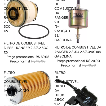
DE
DE
COMBUSTIVEL
COMBUSTIVEL
DIESEL
DA
RANGER
RANGER
2.2/3.2
2.3
5CC
/94
12/
2.5/3.0/4.0
98/
GASOLINA
FILTRO DE COMBUSTIVEL
Promoção
FILTRO DE COMBUSTIVEL DA
Promoção
DIESEL RANGER 2.2/3.2 5CC
RANGER 2.3 /94 2.5/3.0/4.0 98/
12/
GASOLINA
Preço promocional
R$ 69,98
Preço promocional
R$ 29,90
Preço normal
R$ 119,90
Preço normal
R$ 79,90
FILTRO
FILTRO
DE
DE
COMBUSTIVEL
COMBUSTIVEL
DIESEL
DIESEL
IVECO/DUCATO
DA
TURBO
HILUX
2.5/3.0
16V