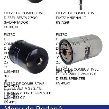
FILTRO DE COMBUSTIVEL
FILTRO DE COMBUSTIVEL
DIESEL BESTA 2.7/3.0L
FIAT/GM/RENAULT
S/ADAPTADOR
R$ 77,98
R$ 39,90
FILTRO
FILTRO
DE
DE
COMBUSTIVEL
COMBUSTIVEL
DIESEL
DIESEL
BESTA
RANGER/S-
GS
10
2.7
2.5
12
DIESEL
FILTRO DE COMBUSTIVEL
LUGARES
SPRINTER
DIESEL RANGER/S-10 2.5
3.0
DIESEL SPRINTER
16
R$ 49,90
FILTRO DE COMBUSTIVEL
LUGARES
DIESEL BESTA GS 2.7 12
016
LUGARES 3.0 16 LUGARES 016
LUGARES
LUGARES 01/
01/
R$ 43,13
Menu de Rodapé