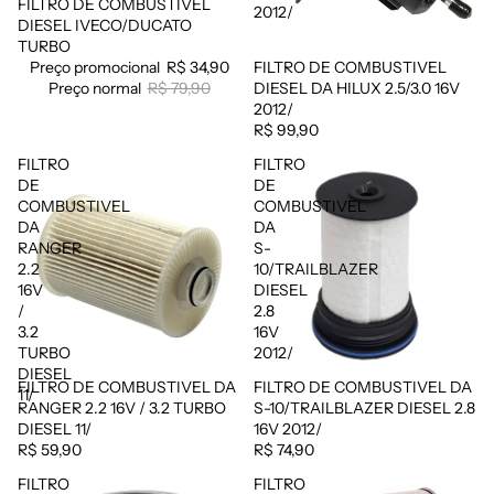
FILTRO DE COMBUSTIVEL
Promoção
2012/
DIESEL IVECO/DUCATO
TURBO
Preço promocional
R$ 34,90
FILTRO DE COMBUSTIVEL
Esgotado
Preço normal
R$ 79,90
DIESEL DA HILUX 2.5/3.0 16V
2012/
R$ 99,90
FILTRO
FILTRO
DE
DE
COMBUSTIVEL
COMBUSTIVEL
DA
DA
RANGER
S-
2.2
10/TRAILBLAZER
16V
DIESEL
/
2.8
3.2
16V
TURBO
2012/
DIESEL
FILTRO DE COMBUSTIVEL DA
FILTRO DE COMBUSTIVEL DA
Esgotado
Esgotado
11/
RANGER 2.2 16V / 3.2 TURBO
S-10/TRAILBLAZER DIESEL 2.8
DIESEL 11/
16V 2012/
R$ 59,90
R$ 74,90
FILTRO
FILTRO