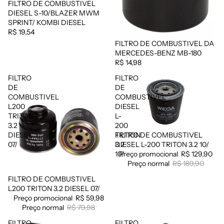
FILTRO DE COMBUSTIVEL
Esgotado
DIESEL S-10/BLAZER MWM
SPRINT/ KOMBI DIESEL
R$ 19,54
FILTRO DE COMBUSTIVEL DA
Esgotado
MERCEDES-BENZ MB-180
R$ 14,98
FILTRO
FILTRO
DE
DE
COMBUSTIVEL
COMBUSTIVEL
L200
DIESEL
TRITON
L-
3.2
200
FILTRO DE COMBUSTIVEL
DIESEL
TRITON
Promoção
DIESEL L-200 TRITON 3.2 10/
07/
3.2
Preço promocional
R$ 129,90
10/
Preço normal
R$ 189,90
FILTRO DE COMBUSTIVEL
Promoção
L200 TRITON 3.2 DIESEL 07/
Preço promocional
R$ 59,98
Preço normal
R$ 79,98
FILTRO
FILTRO