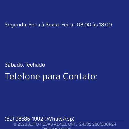
Segunda-Feira à Sexta-Feira : 08:00 às 18:00
Sábado: fechado
Telefone para Contato:
Política de reembolso
Política de privacidade
Termos de serviço
Política de frete
(62) 98585-1992
Aviso legal
(WhatsApp)
© 2026
AUTO PEÇAS ALVES
,
CNPJ: 24.782.260/0001-24
Termos e políticas