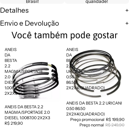
Brasil!
qualidade!
Detalhes
Envio e Devolução
Você também pode gostar
ANEIS
ANEIS
DA
DA
BESTA
BESTA
2.2
2.2
MAGMA/SPORTAGE
URICANI
2.0
0.50
DIESEL
86.50
1.0087.00
2X2X4(QUADRADO)
2X2X3
ANEIS DA BESTA 2.2 URICANI
Promoção
ANEIS DA BESTA 2.2
0.50 86.50
MAGMA/SPORTAGE 2.0
2X2X4(QUADRADO)
DIESEL 1.0087.00 2X2X3
Preço promocional
R$ 199,90
R$ 219,90
Preço normal
R$ 249,90