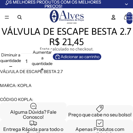
OS MELHORES PRODUTOS COM OS MELHORES
OS MELHORES PRODUTOS COM OS MELHORES
PREÇOS!
PREÇOS!
Total d
itens n
carrinh
0
VÁLVULA DE ESCAPE BESTA 2.7
R$ 21,45
Frete calculado no checkout.
Aumentar
Diminuir a
Adicionar ao carrinho
a
quantidade
quantidade
VÁLVULA DE ESCAPE BESTA 2.7
MARCA: KOPLA
CÓDIGO KOPLA:
Alguma Dúvida? Fale
Preço que cabe no seu bolso!
Conosco!
Entrega Rápida para todo o
Apenas Produtos com