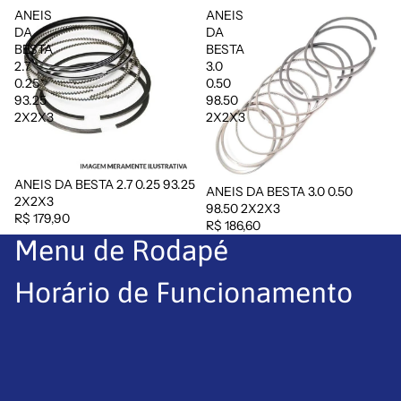
ANEIS
ANEIS
DA
DA
BESTA
BESTA
2.7
3.0
0.25
0.50
93.25
98.50
2X2X3
2X2X3
ANEIS DA BESTA 2.7 0.25 93.25
ANEIS DA BESTA 3.0 0.50
Esgotado
2X2X3
98.50 2X2X3
R$ 179,90
R$ 186,60
Menu de Rodapé
Horário de Funcionamento