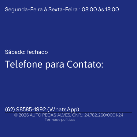
Segunda-Feira à Sexta-Feira : 08:00 às 18:00
Sábado: fechado
Telefone para Contato:
Política de reembolso
Política de privacidade
Termos de serviço
Política de frete
(62) 98585-1992
Aviso legal
(WhatsApp)
© 2026
AUTO PEÇAS ALVES
,
CNPJ: 24.782.260/0001-24
Termos e políticas