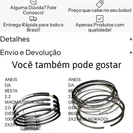
Alguma Dúvida? Fale
Preço que cabe no seu bolso!
Conosco!
Entrega Rápida para todo o
Apenas Produtos com
Brasil!
qualidade!
Detalhes
Envio e Devolução
Você também pode gostar
ANEIS
ANEIS
DA
DA
BESTA
BESTA
2.2
2.2
MAGMA/SPORTAGE
URICANI
2.0
0.50
DIESEL
86.50
1.0087.00
2X2X4(QUADRADO)
2X2X3