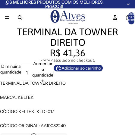
OS MELHORES PRODUTOS COM OS MELHORES
OS MELHORES PRODUTOS COM OS MELHORES
PREÇOS!
PREÇOS!
Total d
itens n
carrinh
0
TERMINAL DA TOWNER
DIREITO
R$ 41,36
Frete calculado no checkout.
Aumentar
Diminuir a
Adicionar ao carrinho
a
quantidade
quantidade
TERMINAL DA TOWNER DIREITO
MARCA: KELTEK
CÓDIGO KELTEK: KTD-017
CÓDIGO ORIGINAL: AA10032240