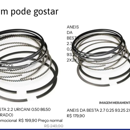
m pode gostar
ANEIS
DA
BESTA
2.7
0.25
93.25
2X2X3
DRADO)
TA 2.2 URICANI 0.50 86.50
ANEIS DA BESTA 2.7 0.25 93.25 
DRADO)
R$ 179,90
omocional
R$ 199,90
Preço normal
R$ 249,90