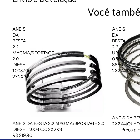
Você també
ANEIS
ANEIS
DA
DA
BESTA
BESTA
2.2
2.2
MAGMA/SPORTAGE
URICANI
2.0
0.50
DIESEL
86.50
1.0087.00
2X2X4(QUA
2X2X3
ANEIS DA BES
Promoção
ANEIS DA BESTA 2.2 MAGMA/SPORTAGE 2.0
2X2X4(QUA
DIESEL 1.0087.00 2X2X3
Preço pr
R$ 219,90