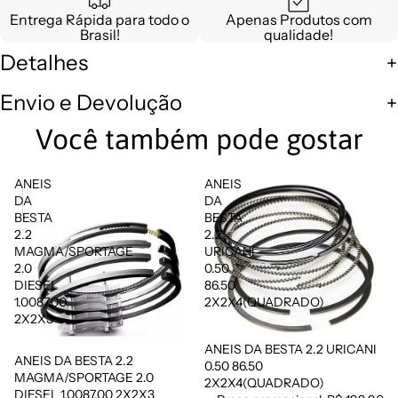
Entrega Rápida para todo o
Apenas Produtos com
Brasil!
qualidade!
Detalhes
Envio e Devolução
Você também pode gostar
ANEIS
ANEIS
DA
DA
BESTA
BESTA
2.2
2.2
MAGMA/SPORTAGE
URICANI
2.0
0.50
DIESEL
86.50
1.0087.00
2X2X4(QUADRADO)
2X2X3
ANEIS DA BESTA 2.2 URICANI
Promoção
ANEIS DA BESTA 2.2
0.50 86.50
MAGMA/SPORTAGE 2.0
2X2X4(QUADRADO)
DIESEL 1.0087.00 2X2X3