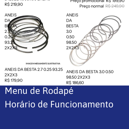
Preço promocional
R$ 199,90
R$ 219,90
Preço normal
R$ 249,90
ANEIS
ANEIS
DA
DA
BESTA
BESTA
2.7
3.0
0.25
0.50
93.25
98.50
2X2X3
2X2X3
ANEIS DA BESTA 2.7 0.25 93.25
ANEIS DA BESTA 3.0 0.50
Esgotado
2X2X3
98.50 2X2X3
R$ 179,90
R$ 186,60
Menu de Rodapé
Horário de Funcionamento