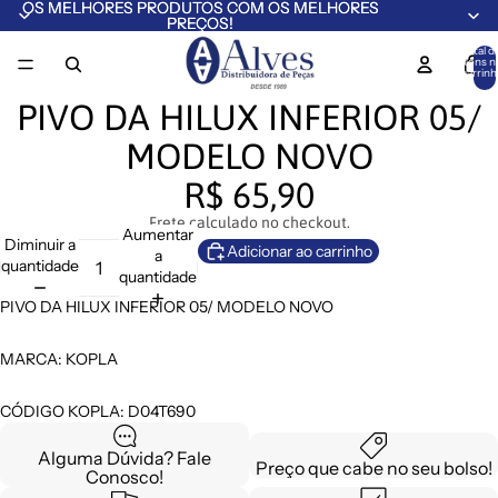
OS MELHORES PRODUTOS COM OS MELHORES
OS MELHORES PRODUTOS COM OS MELHORES
PREÇOS!
PREÇOS!
Total d
itens n
carrinh
0
PIVO DA HILUX INFERIOR 05/
MODELO NOVO
R$ 65,90
Frete calculado no checkout.
Aumentar
Diminuir a
Adicionar ao carrinho
a
quantidade
quantidade
PIVO DA HILUX INFERIOR 05/ MODELO NOVO
MARCA: KOPLA
CÓDIGO KOPLA: D04T690
Alguma Dúvida? Fale
Preço que cabe no seu bolso!
Conosco!