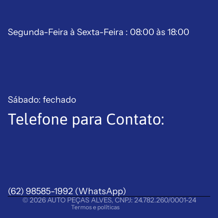
Segunda-Feira à Sexta-Feira : 08:00 às 18:00
Sábado: fechado
Telefone para Contato:
Política de reembolso
Política de privacidade
Termos de serviço
Política de frete
(62) 98585-1992
Aviso legal
(WhatsApp)
© 2026
AUTO PEÇAS ALVES
,
CNPJ: 24.782.260/0001-24
Termos e políticas