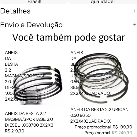
Brasil!
qualidade!
Detalhes
Envio e Devolução
Você também pode gostar
ANEIS
ANEIS
DA
DA
BESTA
BESTA
2.2
2.2
MAGMA/SPORTAGE
URICANI
2.0
0.50
DIESEL
86.50
1.0087.00
2X2X4(QUADRADO)
2X2X3
ANEIS DA BESTA 2.2 URICANI
Promoção
ANEIS DA BESTA 2.2
0.50 86.50
MAGMA/SPORTAGE 2.0
2X2X4(QUADRADO)
DIESEL 1.0087.00 2X2X3
Preço promocional
R$ 199,90
R$ 219,90
Preço normal
R$ 249,90