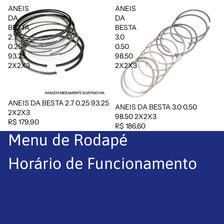
ANEIS
ANEIS
DA
DA
BESTA
BESTA
2.7
3.0
0.25
0.50
93.25
98.50
2X2X3
2X2X3
ANEIS DA BESTA 2.7 0.25 93.25
ANEIS DA BESTA 3.0 0.50
Esgotado
2X2X3
98.50 2X2X3
R$ 179,90
R$ 186,60
Menu de Rodapé
Horário de Funcionamento