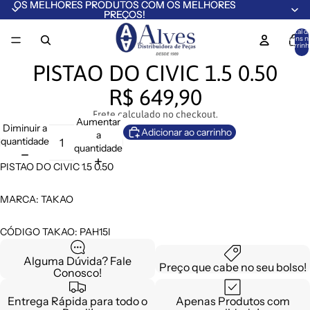
OS MELHORES PRODUTOS COM OS MELHORES
OS MELHORES PRODUTOS COM OS MELHORES
PREÇOS!
PREÇOS!
Total d
itens n
carrinh
0
PISTAO DO CIVIC 1.5 0.50
R$ 649,90
Frete calculado no checkout.
Aumentar
Diminuir a
Adicionar ao carrinho
a
quantidade
quantidade
PISTAO DO CIVIC 1.5 0.50
MARCA: TAKAO
CÓDIGO TAKAO: PAH15I
Alguma Dúvida? Fale
Preço que cabe no seu bolso!
Conosco!
Entrega Rápida para todo o
Apenas Produtos com