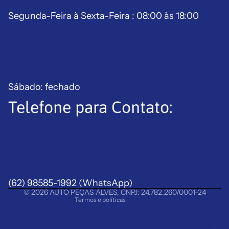
Segunda-Feira à Sexta-Feira : 08:00 às 18:00
Sábado: fechado
Telefone para Contato:
Política de reembolso
Política de privacidade
Termos de serviço
Política de frete
(62) 98585-1992
Aviso legal
(WhatsApp)
© 2026
AUTO PEÇAS ALVES
,
CNPJ: 24.782.260/0001-24
Termos e políticas