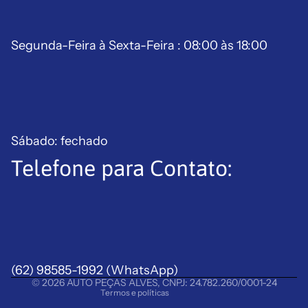
Segunda-Feira à Sexta-Feira : 08:00 às 18:00
Sábado: fechado
Telefone para Contato:
Política de reembolso
Política de privacidade
Termos de serviço
Política de frete
(62) 98585-1992
Aviso legal
(WhatsApp)
© 2026
AUTO PEÇAS ALVES
,
CNPJ: 24.782.260/0001-24
Termos e políticas