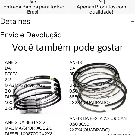
Entrega Rápida para todo o
Apenas Produtos com
Brasil!
qualidade!
Detalhes
Envio e Devolução
Você também pode gostar
ANEIS
ANEIS
DA
DA
BESTA
BESTA
2.2
2.2
MAGMA/SPORTAGE
URICANI
2.0
0.50
DIESEL
86.50
1.0087.00
2X2X4(QUADRADO)
2X2X3
ANEIS DA BESTA 2.2 URICANI
Promoção
ANEIS DA BESTA 2.2
0.50 86.50
MAGMA/SPORTAGE 2.0
2X2X4(QUADRADO)
DIESEL 1.0087.00 2X2X3