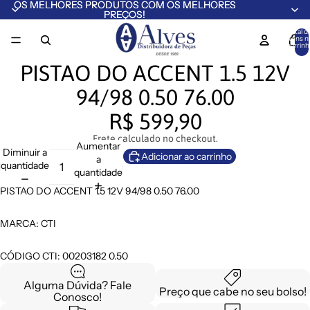
OS MELHORES PRODUTOS COM OS MELHORES
OS MELHORES PRODUTOS COM OS MELHORES
PREÇOS!
PREÇOS!
Total d
itens n
carrinh
0
PISTAO DO ACCENT 1.5 12V
94/98 0.50 76.00
R$ 599,90
Frete calculado no checkout.
Aumentar
Diminuir a
Adicionar ao carrinho
a
quantidade
quantidade
PISTAO DO ACCENT 1.5 12V 94/98 0.50 76.00
MARCA: CTI
CÓDIGO CTI: 00203182 0.50
Alguma Dúvida? Fale
Preço que cabe no seu bolso!
Conosco!