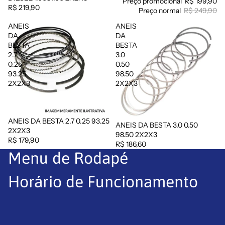
Preço promocional
R$ 199,90
R$ 219,90
Preço normal
R$ 249,90
ANEIS
ANEIS
DA
DA
BESTA
BESTA
2.7
3.0
0.25
0.50
93.25
98.50
2X2X3
2X2X3
ANEIS DA BESTA 2.7 0.25 93.25
ANEIS DA BESTA 3.0 0.50
Esgotado
2X2X3
98.50 2X2X3
R$ 179,90
R$ 186,60
Menu de Rodapé
Horário de Funcionamento