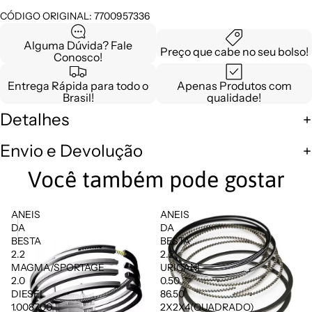
CÓDIGO ORIGINAL: 7700957336
Alguma Dúvida? Fale
Preço que cabe no seu bolso!
Conosco!
Entrega Rápida para todo o
Apenas Produtos com
Brasil!
qualidade!
Detalhes
Envio e Devolução
Você também pode gostar
ANEIS
ANEIS
DA
DA
BESTA
BESTA
2.2
2.2
MAGMA/SPORTAGE
URICANI
2.0
0.50
DIESEL
86.50
1.0087.00
2X2X4(QUADRADO)