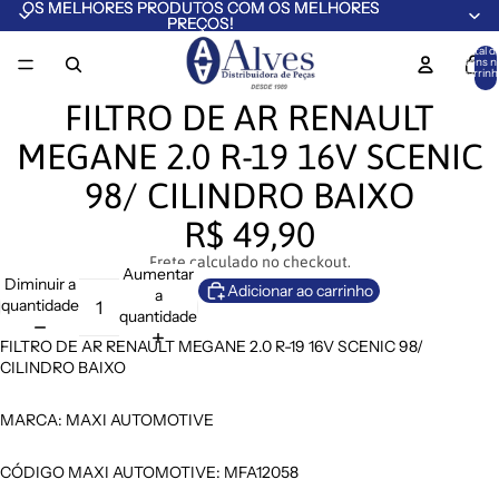
OS MELHORES PRODUTOS COM OS MELHORES
OS MELHORES PRODUTOS COM OS MELHORES
PREÇOS!
PREÇOS!
Total d
itens n
carrinh
0
FILTRO DE AR RENAULT
MEGANE 2.0 R-19 16V SCENIC
98/ CILINDRO BAIXO
R$ 49,90
Frete calculado no checkout.
Aumentar
Diminuir a
Adicionar ao carrinho
a
quantidade
quantidade
FILTRO DE AR RENAULT MEGANE 2.0 R-19 16V SCENIC 98/
CILINDRO BAIXO
MARCA: MAXI AUTOMOTIVE
CÓDIGO MAXI AUTOMOTIVE: MFA12058