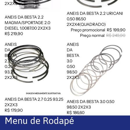
2X2X3
ANEIS DA BESTA 2.2 URICANI
Promoção
ANEIS DA BESTA 2.2
0.50 86.50
MAGMA/SPORTAGE 2.0
2X2X4(QUADRADO)
DIESEL 1.0087.00 2X2X3
Preço promocional
R$ 199,90
R$ 219,90
Preço normal
R$ 249,90
ANEIS
ANEIS
DA
DA
BESTA
BESTA
2.7
3.0
0.25
0.50
93.25
98.50
2X2X3
2X2X3
ANEIS DA BESTA 2.7 0.25 93.25
ANEIS DA BESTA 3.0 0.50
Esgotado
2X2X3
98.50 2X2X3
R$ 179,90
R$ 186,60
Menu de Rodapé