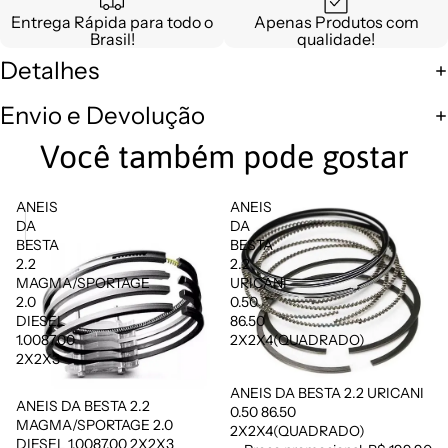
Entrega Rápida para todo o
Apenas Produtos com
Brasil!
qualidade!
Detalhes
Envio e Devolução
Você também pode gostar
ANEIS
ANEIS
DA
DA
BESTA
BESTA
2.2
2.2
MAGMA/SPORTAGE
URICANI
2.0
0.50
DIESEL
86.50
1.0087.00
2X2X4(QUADRADO)
2X2X3
ANEIS DA BESTA 2.2 URICANI
Promoção
ANEIS DA BESTA 2.2
0.50 86.50
MAGMA/SPORTAGE 2.0
2X2X4(QUADRADO)
DIESEL 1.0087.00 2X2X3