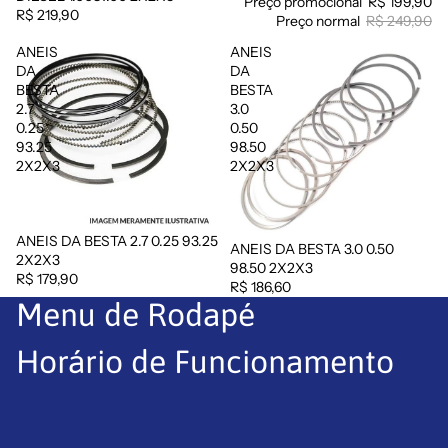
Preço promocional
R$ 199,90
R$ 219,90
Preço normal
R$ 249,90
ANEIS
ANEIS
DA
DA
BESTA
BESTA
2.7
3.0
0.25
0.50
93.25
98.50
2X2X3
2X2X3
ANEIS DA BESTA 2.7 0.25 93.25
ANEIS DA BESTA 3.0 0.50
Esgotado
2X2X3
98.50 2X2X3
R$ 179,90
R$ 186,60
Menu de Rodapé
Horário de Funcionamento