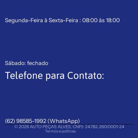
Segunda-Feira à Sexta-Feira : 08:00 às 18:00
Sábado: fechado
Telefone para Contato:
Política de reembolso
Política de privacidade
Termos de serviço
Política de frete
(62) 98585-1992
Aviso legal
(WhatsApp)
© 2026
AUTO PEÇAS ALVES
,
CNPJ: 24.782.260/0001-24
Termos e políticas