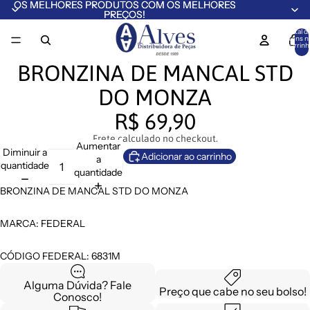
OS MELHORES PRODUTOS COM OS MELHORES
OS MELHORES PRODUTOS COM OS MELHORES
PREÇOS!
PREÇOS!
Total d
itens n
carrinh
0
BRONZINA DE MANCAL STD
DO MONZA
R$ 69,90
Frete calculado no checkout.
Aumentar
Diminuir a
Adicionar ao carrinho
a
quantidade
quantidade
BRONZINA DE MANCAL STD DO MONZA
MARCA: FEDERAL
CÓDIGO FEDERAL: 6831M
Alguma Dúvida? Fale
Preço que cabe no seu bolso!
Conosco!