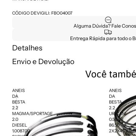
CÓDIGO DEVIGILI: FBO04007
Alguma Dúvida? Fale Conos
Entrega Rápida para todo o Br
Detalhes
Envio e Devolução
Você també
ANEIS
ANEIS
DA
DA
BESTA
BESTA
2.2
2.2
MAGMA/SPORTAGE
URICANI
2.0
0.50
DIESEL
86.50
1.0087.00
2X2X4(QUA