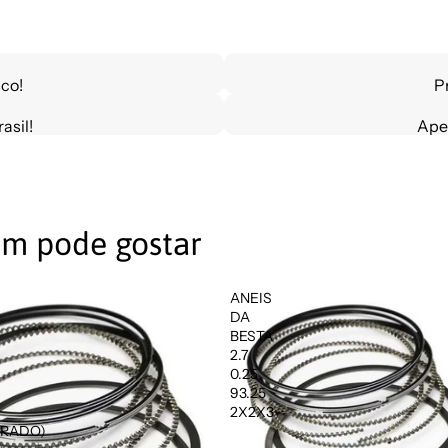
co!
P
asil!
Ape
m pode gostar
ANEIS
DA
BESTA
2.7
0.25
93.25
2X2X3
DRADO)