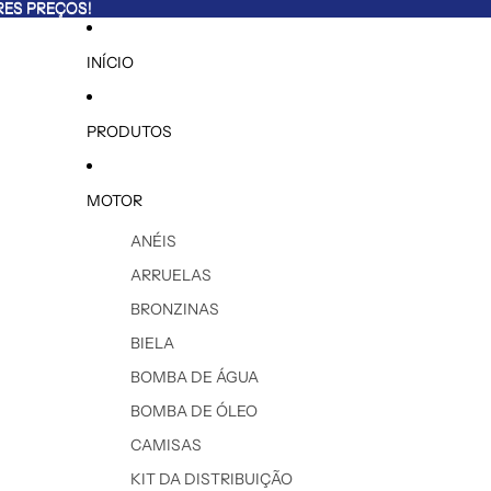
ES PREÇOS!
ES PREÇOS!
INÍCIO
PRODUTOS
MOTOR
ANÉIS
ARRUELAS
BRONZINAS
BIELA
BOMBA DE ÁGUA
BOMBA DE ÓLEO
CAMISAS
KIT DA DISTRIBUIÇÃO