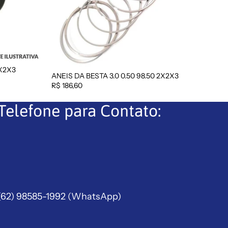
2X2X3
ANEIS DA BESTA 3.0 0.50 98.50 2X2X3
Esgotado
R$ 186,60
Telefone para Contato:
(62) 98585-1992
(WhatsApp)