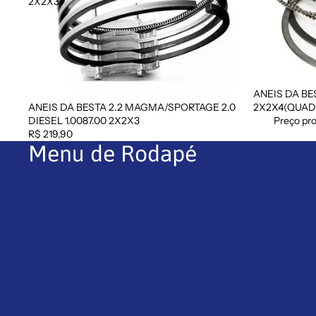
2X2X3
ANEIS DA BES
Promoção
ANEIS DA BESTA 2.2 MAGMA/SPORTAGE 2.0
2X2X4(QUA
DIESEL 1.0087.00 2X2X3
Preço pr
R$ 219,90
Menu de Rodapé