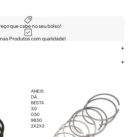
reço que cabe no seu bolso!
nas Produtos com qualidade!
ANEIS
DA
BESTA
3.0
0.50
98.50
2X2X3