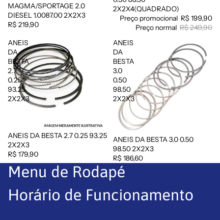
MAGMA/SPORTAGE 2.0
2X2X4(QUADRADO)
DIESEL 1.0087.00 2X2X3
Preço promocional
R$ 199,90
R$ 219,90
Preço normal
R$ 249,90
ANEIS
ANEIS
DA
DA
BESTA
BESTA
2.7
3.0
0.25
0.50
93.25
98.50
2X2X3
2X2X3
ANEIS DA BESTA 2.7 0.25 93.25
ANEIS DA BESTA 3.0 0.50
Esgotado
2X2X3
98.50 2X2X3
R$ 179,90
R$ 186,60
Menu de Rodapé
Horário de Funcionamento