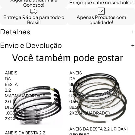
Preço que cabe no seu bolso!
Conosco!
Entrega Rápida para todo o
Apenas Produtos com
Brasil!
qualidade!
Detalhes
Envio e Devolução
Você também pode gostar
ANEIS
ANEIS
DA
DA
BESTA
BESTA
2.2
2.2
MAGMA/SPORTAGE
URICANI
2.0
0.50
DIESEL
86.50
1.0087.00
2X2X4(QUADRADO)
2X2X3
ANEIS DA BESTA 2.2 URICANI
Promoção
ANEIS DA BESTA 2.2
0.50 86.50