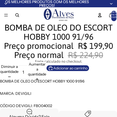
OS MELHORES PRODUTOS COM OS MELHORES
OS MELHORES PRODUTOS COM OS MELHORES
PREÇOS!
PREÇOS!
Total d
itens n
carrinh
0
BOMBA DE OLEO DO ESCORT
HOBBY 1000 91/96
Preço promocional
R$ 199,90
Preço normal
R$ 224,90
Frete calculado no checkout.
Aumentar
Diminuir a
Adicionar ao carrinho
a
quantidade
quantidade
BOMBA DE OLEO DO ESCORT HOBBY 1000 91/96
MARCA: DEVIGILI
CÓDIGO DEVIGILI: FBO04002
Alguma Dúvida? Fale