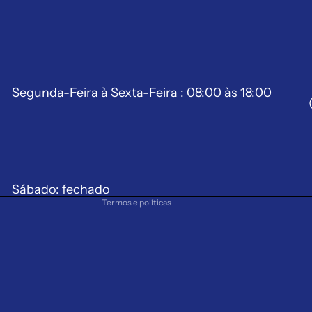
Segunda-Feira à Sexta-Feira : 08:00 às 18:00
Política de reembolso
Política de privacidade
Termos de serviço
Política de frete
Aviso legal
Sábado: fechado
Termos e políticas