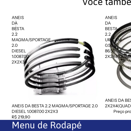
Você també
ANEIS
ANEIS
DA
DA
BESTA
BESTA
2.2
2.2
MAGMA/SPORTAGE
URICANI
2.0
0.50
DIESEL
86.50
1.0087.00
2X2X4(QUA
2X2X3
ANEIS DA BES
Promoção
ANEIS DA BESTA 2.2 MAGMA/SPORTAGE 2.0
2X2X4(QUA
DIESEL 1.0087.00 2X2X3
Preço pr
R$ 219,90
Menu de Rodapé