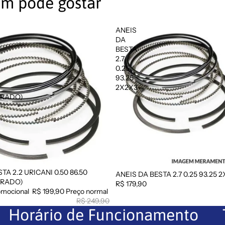
m pode gostar
ANEIS
DA
BESTA
2.7
0.25
93.25
2X2X3
DRADO)
TA 2.2 URICANI 0.50 86.50
ANEIS DA BESTA 2.7 0.25 93.25 
DRADO)
R$ 179,90
omocional
R$ 199,90
Preço normal
R$ 249,90
Horário de Funcionamento