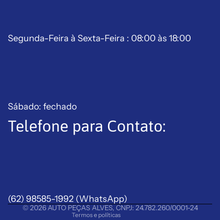
Segunda-Feira à Sexta-Feira : 08:00 às 18:00
Sábado: fechado
Telefone para Contato:
Política de reembolso
Política de privacidade
Termos de serviço
Política de frete
(62) 98585-1992
Aviso legal
(WhatsApp)
© 2026
AUTO PEÇAS ALVES
,
CNPJ: 24.782.260/0001-24
Termos e políticas