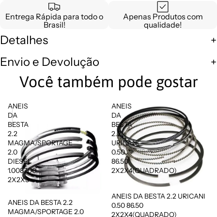
Entrega Rápida para todo o
Apenas Produtos com
Brasil!
qualidade!
Detalhes
Envio e Devolução
Você também pode gostar
ANEIS
ANEIS
DA
DA
BESTA
BESTA
2.2
2.2
MAGMA/SPORTAGE
URICANI
2.0
0.50
DIESEL
86.50
1.0087.00
2X2X4(QUADRADO)
2X2X3
ANEIS DA BESTA 2.2 URICANI
Promoção
ANEIS DA BESTA 2.2
0.50 86.50
MAGMA/SPORTAGE 2.0
2X2X4(QUADRADO)