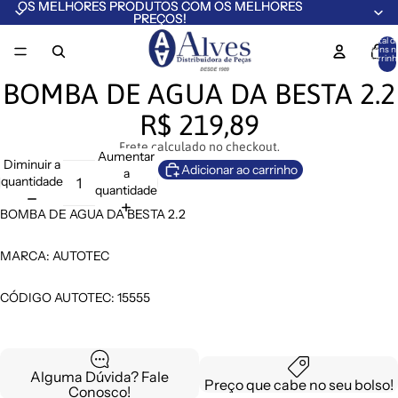
OS MELHORES PRODUTOS COM OS MELHORES
OS MELHORES PRODUTOS COM OS MELHORES
PREÇOS!
PREÇOS!
Total d
itens n
carrinh
0
BOMBA DE AGUA DA BESTA 2.2
R$ 219,89
Frete calculado no checkout.
Aumentar
Diminuir a
Adicionar ao carrinho
a
quantidade
quantidade
BOMBA DE AGUA DA BESTA 2.2
MARCA: AUTOTEC
CÓDIGO AUTOTEC: 15555
Alguma Dúvida? Fale
Preço que cabe no seu bolso!
Conosco!