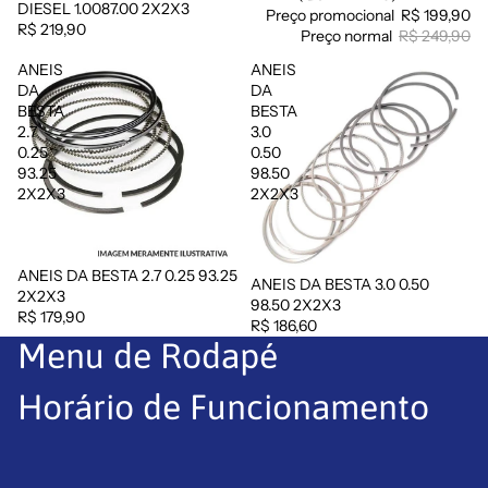
DIESEL 1.0087.00 2X2X3
Preço promocional
R$ 199,90
R$ 219,90
Preço normal
R$ 249,90
ANEIS
ANEIS
DA
DA
BESTA
BESTA
2.7
3.0
0.25
0.50
93.25
98.50
2X2X3
2X2X3
ANEIS DA BESTA 2.7 0.25 93.25
ANEIS DA BESTA 3.0 0.50
Esgotado
2X2X3
98.50 2X2X3
R$ 179,90
R$ 186,60
Menu de Rodapé
Horário de Funcionamento